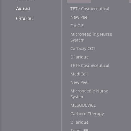
Акции
TETe Cosmeceutical
New Peel
Отзывы
F.A.C.E.
Microneedling Nurse
System
Carboxy CO2
D`arique
TETe Cosmeceutical
MediCell
New Peel
Microneedle Nurse
System
MESODEVICE
Carborn Therapy
D`arique
Super BB