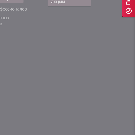
акции
фессионалов
тных
в