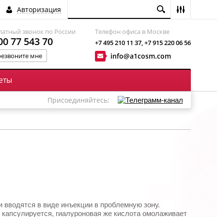
Авторизация
латный звонок по России
Название:
Телефон офиса в Москве
00 77 543 70
+7 495 210 11 37, +7 915 220 06 56
езвоните мне
info@a1cosm.com
Артикул:
Войти
еты
Текст:
Присоединяйтесь:
Выберите категорию:
Производитель:
Новинка:
Спецпредложение:
 вводятся в виде инъекции в проблемную зону.
капсулируется, гиалуроновая же кислота омолаживает