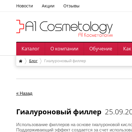
Новости
Акции
Отзывы
Каталог
О компании
Обучение
Как
Блог
 Гиалуроновый филлер
« Назад
Гиалуроновый филлер
25.09.20
Использование филлеров на основе гиалуроновой кисло
Поддерживающий эффект создается за счет использова