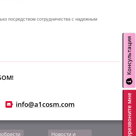
олько посредством сотрудничества с надежным
БОМ!
Перезвоните мне
info@a1cosm.com
иобрести
Новости и